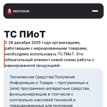
Главная
ТС ПИоТ
О нас
Restohub
С 28 декабря 2025 года организациям,
работающим с маркированными товарами,
Преимущества
необходимо использовать ТС ПИоТ. Это
обязательный элемент новой схемы работы с
Отзывы
маркированной продукцией.
Кейсы
Технические Средства Получения
Информации о Товаре — программные и
Услуги
(или) программно-аппаратные средства,
функционирующие в том числе с
Аутсорсинг
контрольно-кассовой техникой и
Автоматизация iiko
предназначенные для получения