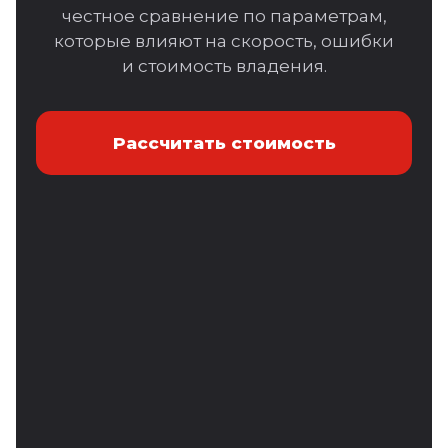
честное сравнение по параметрам,
ТС ПИоТ
которые влияют на скорость, ошибки
и стоимость владения.
Обучение
Тех. поддержка
Рассчитать стоимость
Регистрация ККТ
Регистрация МЧД
iiko
Ресторан
Кафе
Бар
Сеть