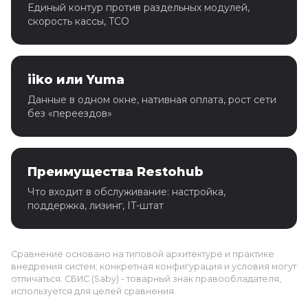
Единый контур против раздельных модулей,
скорость кассы, TCO
iiko или Yuma
Данные в одном окне, нативная оплата, рост сети
без «переездов»
Преимущества Restohub
Что входит в обслуживание: настройка,
поддержка, лизинг, IT-штат
Сравнение основано на типовой архитектуре и практике
внедрения систем; конкретная конфигурация и условия могут
отличаться. СБИС (Saby) - товарный знак правообладателя,
используется для целей сравнения.