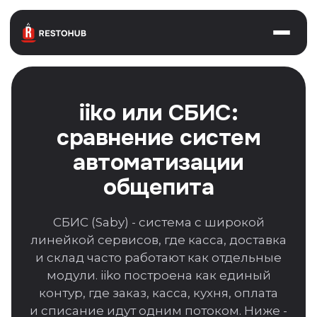
Главная
О нас
iiko или СБИС:
Restohub
сравнение систем
Преимущества
автоматизации
общепита
Отзывы
Кейсы
СБИС (Saby) - система с широкой
линейкой сервисов, где касса, доставка
Услуги
и склад часто работают как отдельные
модули. iiko построена как единый
Аутсорсинг
контур, где заказ, касса, кухня, оплата
Автоматизация iiko
и списание идут одним потоком. Ниже -