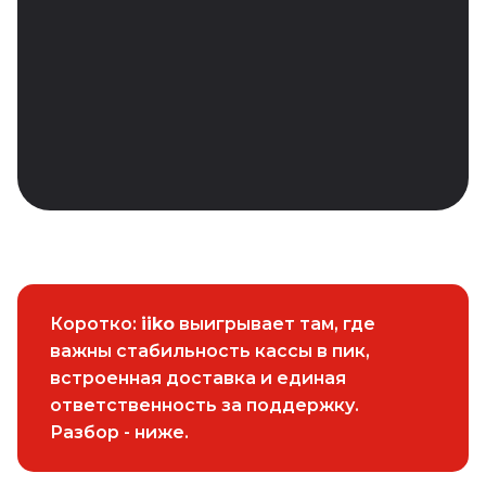
Пекарня
Доставка
Отель
СПА
Оборудование
База знаний
Статьи
Коротко:
iiko
выигрывает там, где
Инструкции
важны стабильность кассы в пик,
встроенная доставка и единая
Новости
ответственность за поддержку.
Подкасты
Разбор - ниже.