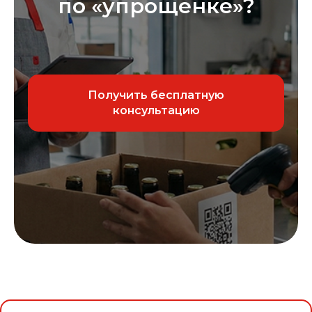
по «упрощенке»?
ТС ПИоТ
Обучение
Тех. поддержка
Получить бесплатную
Регистрация ККТ
консультацию
Регистрация МЧД
iiko
Ресторан
Кафе
Бар
Сеть