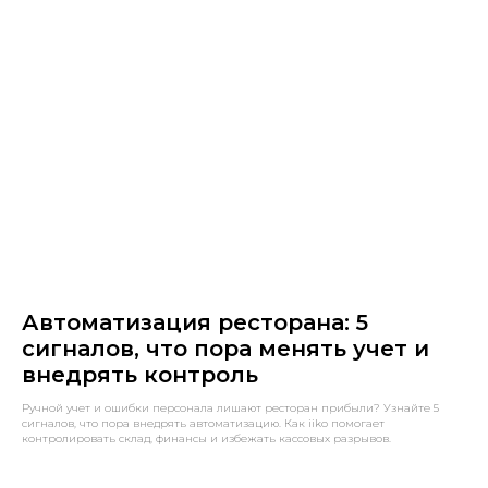
Автоматизация ресторана: 5
сигналов, что пора менять учет и
внедрять контроль
Ручной учет и ошибки персонала лишают ресторан прибыли? Узнайте 5
сигналов, что пора внедрять автоматизацию. Как iiko помогает
контролировать склад, финансы и избежать кассовых разрывов.