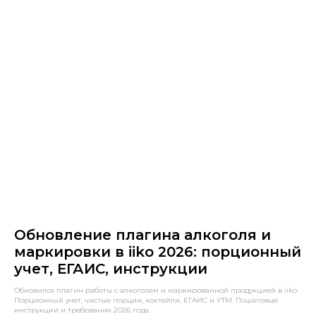
Обновление плагина алкоголя и
маркировки в iiko 2026: порционный
учет, ЕГАИС, инструкции
Обновился плагин работы с алкоголем и маркированной продукцией в iiko.
Порционный учет, чистые порции, коктейли, ЕГАИС и УТМ. Пошаговые
инструкции и требования 2026 года.