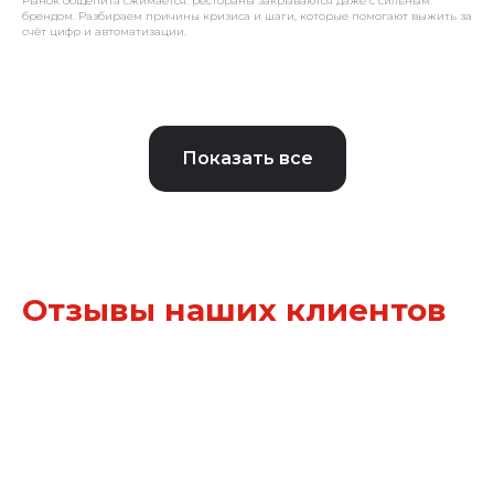
Рынок общепита сжимается: рестораны закрываются даже с сильным
брендом. Разбираем причины кризиса и шаги, которые помогают выжить за
счёт цифр и автоматизации.
Показать все
Отзывы наших клиентов