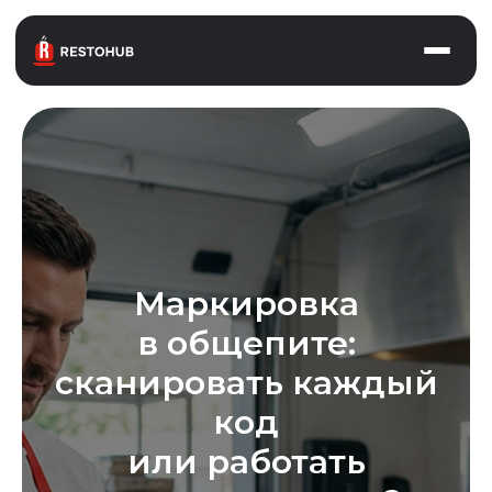
Главная
О нас
Restohub
Преимущества
Отзывы
Маркировка
Кейсы
в общепите:
сканировать каждый
Услуги
код
Аутсорсинг
или работать
Автоматизация iiko