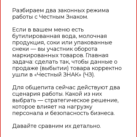
Пекарня
Разбираем два законных режима
Доставка
работы с Честным Знаком.
Отель
Если в вашем меню есть
бутилированная вода, молочная
СПА
продукция, соки или упакованные
снеки — вы участник оборота
маркированных товаров. Главная
Оборудование
задача: сделать так, чтобы данные о
продаже (выбытии) товара корректно
База знаний
ушли в «Честный ЗНАК» (ЧЗ).
Статьи
Для общепита сейчас действуют два
сценария работы. Какой из них
Инструкции
выбрать — стратегическое решение,
которое влияет на нагрузку
Новости
персонала и безопасность бизнеса.
Подкасты
Давайте сравним их детально.