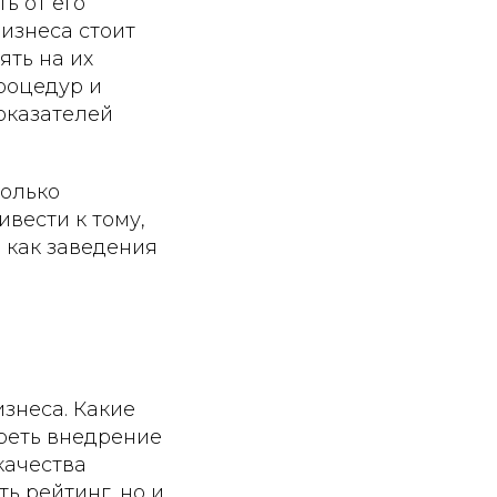
ь от его
изнеса стоит
ять на их
роцедур и
оказателей
только
вести к тому,
а как заведения
знеса. Какие
реть внедрение
качества
ь рейтинг, но и