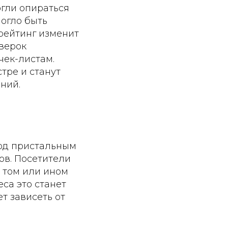
огли опираться
могло быть
рейтинг изменит
верок
чек-листам.
тре и станут
ний.
под пристальным
ов. Посетители
в том или ином
са это станет
т зависеть от