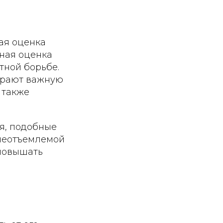
ая оценка
ная оценка
тной борьбе.
грают важную
 также
ия, подобные
 неотъемлемой
 повышать