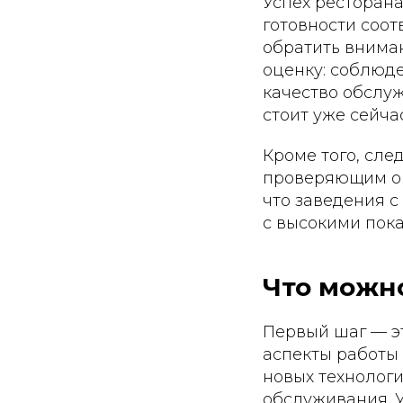
Успех ресторана
готовности соот
обратить вниман
оценку: соблюде
качество обслуж
стоит уже сейчас
Кроме того, сле
проверяющим орг
что заведения с
с высокими пок
Что можно
Первый шаг — эт
аспекты работы
новых технолог
обслуживания. У